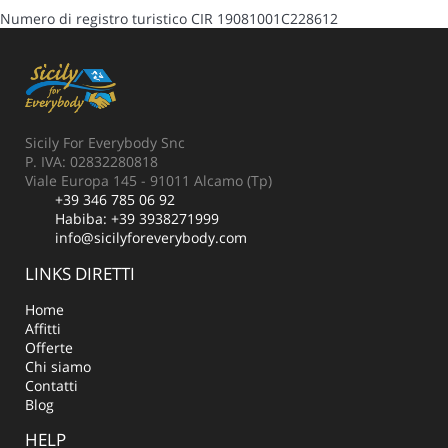
Numero di registro turistico
CIR 19081001C228612
Sicily For Everybody Snc
P. IVA: 02832280818
Viale Europa 145 - 91011 Alcamo (Tp)
+39 346 785 06 92
Habiba:
+39 3938271999
info@sicilyforeverybody.com
LINKS DIRETTI
Home
Affitti
Offerte
Chi siamo
Contatti
Blog
HELP