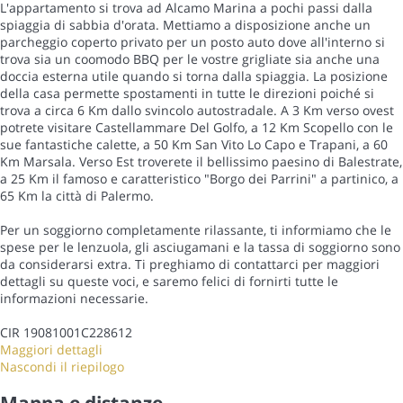
L'appartamento si trova ad Alcamo Marina a pochi passi dalla
spiaggia di sabbia d'orata. Mettiamo a disposizione anche un
parcheggio coperto privato per un posto auto dove all'interno si
trova sia un coomodo BBQ per le vostre grigliate sia anche una
doccia esterna utile quando si torna dalla spiaggia. La posizione
della casa permette spostamenti in tutte le direzioni poiché si
trova a circa 6 Km dallo svincolo autostradale. A 3 Km verso ovest
potrete visitare Castellammare Del Golfo, a 12 Km Scopello con le
sue fantastiche calette, a 50 Km San Vito Lo Capo e Trapani, a 60
Km Marsala. Verso Est troverete il bellissimo paesino di Balestrate,
a 25 Km il famoso e caratteristico "Borgo dei Parrini" a partinico, a
65 Km la città di Palermo.
Per un soggiorno completamente rilassante, ti informiamo che le
spese per le lenzuola, gli asciugamani e la tassa di soggiorno sono
da considerarsi extra. Ti preghiamo di contattarci per maggiori
dettagli su queste voci, e saremo felici di fornirti tutte le
informazioni necessarie.
CIR 19081001C228612
Maggiori dettagli
Nascondi il riepilogo