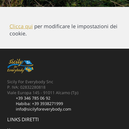
Clicca qui
per modificare le impostazioni dei
cookie.
Sicily For Everybody Snc
P. IVA: 02832280818
Viale Europa 145 - 91011 Alcamo (Tp)
+39 346 785 06 92
Habiba:
+39 3938271999
info@sicilyforeverybody.com
LINKS DIRETTI