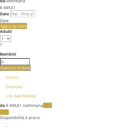
da
/settimana
€ 449,
61
Date
Date
Aggiungi date
Adulti
1
Bambini
Inserisci le date
Scrivici
Chiamaci
+39-3467850692
da
€ 449,
61
/settimana
Date
Date
Disponibilità e prezzi