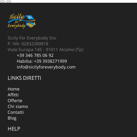
Sicily For Everybody Snc
P. IVA: 02832280818
Viale Europa 145 - 91011 Alcamo (Tp)
+39 346 785 06 92
Habiba:
+39 3938271999
info@sicilyforeverybody.com
LINKS DIRETTI
Home
Affitti
Offerte
Chi siamo
Contatti
Blog
HELP