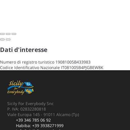
Dati d'interesse
Numero di registro turistico
19081005B433983
Codice Identificativo Nazionale
IT081005B4PJGBEW8K
Sicily For Everybody Snc
P. IVA: 02832280818
Viale Europa 145 - 91011 Alcamo (Tp)
+39 346 785 06 92
Habiba:
+39 3938271999