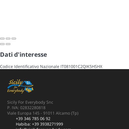
Dati d'interesse
Codice Identificativo Nazionale
IT081001C2QIK5HSHX
Sicily For Everybody Snc
P. IVA: 02832280818
Viale Europa 145 - 91011 Alcamo (Tp)
+39 346 785 06 92
Habiba:
+39 3938271999