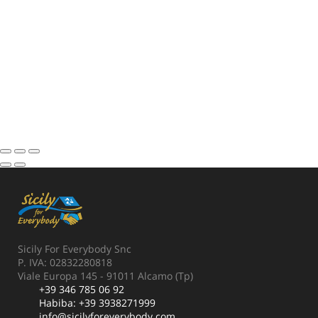
Sicily For Everybody Snc
P. IVA: 02832280818
Viale Europa 145 - 91011 Alcamo (Tp)
+39 346 785 06 92
Habiba:
+39 3938271999
info@sicilyforeverybody.com