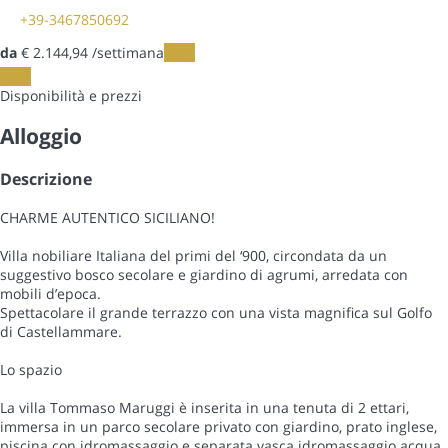
+39-3467850692
da
€ 2.144,
94
/settimana
Date
Date
Disponibilità e prezzi
Alloggio
Descrizione
CHARME AUTENTICO SICILIANO!
Villa nobiliare Italiana del primi del ‘900, circondata da un
suggestivo bosco secolare e giardino di agrumi, arredata con
mobili d’epoca.
Spettacolare il grande terrazzo con una vista magnifica sul Golfo
di Castellammare.
Lo spazio
La villa Tommaso Maruggi è inserita in una tenuta di 2 ettari,
immersa in un parco secolare privato con giardino, prato inglese,
piscina con idromassaggio e separata vasca idromassaggio acqua