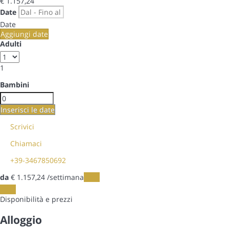
€ 1.157,
24
Date
Date
Aggiungi date
Adulti
1
Bambini
Inserisci le date
Scrivici
Chiamaci
+39-3467850692
da
€ 1.157,
24
/settimana
Date
Date
Disponibilità e prezzi
Alloggio