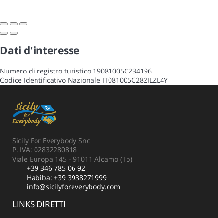
Dati d'interesse
Numero di registro turistico
19081005C234196
Codice Identificativo Nazionale
IT081005C282ILZL4Y
Sicily For Everybody Snc
P. IVA: 02832280818
Viale Europa 145 - 91011 Alcamo (Tp)
+39 346 785 06 92
Habiba:
+39 3938271999
info@sicilyforeverybody.com
LINKS DIRETTI