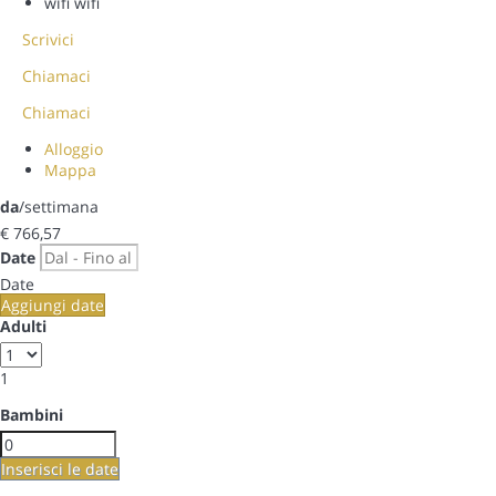
wifi
wifi
Scrivici
Chiamaci
Chiamaci
Alloggio
Mappa
da
/settimana
€ 766,
57
Date
Date
Aggiungi date
Adulti
1
Bambini
Inserisci le date