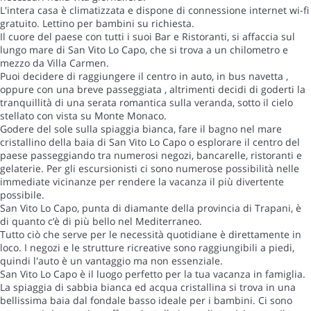
L'intera casa è climatizzata e dispone di connessione internet wi-fi
gratuito. Lettino per bambini su richiesta.
Il cuore del paese con tutti i suoi Bar e Ristoranti, si affaccia sul
lungo mare di San Vito Lo Capo, che si trova a un chilometro e
mezzo da Villa Carmen.
Puoi decidere di raggiungere il centro in auto, in bus navetta ,
oppure con una breve passeggiata , altrimenti decidi di goderti la
tranquillità di una serata romantica sulla veranda, sotto il cielo
stellato con vista su Monte Monaco.
Godere del sole sulla spiaggia bianca, fare il bagno nel mare
cristallino della baia di San Vito Lo Capo o esplorare il centro del
paese passeggiando tra numerosi negozi, bancarelle, ristoranti e
gelaterie. Per gli escursionisti ci sono numerose possibilità nelle
immediate vicinanze per rendere la vacanza il più divertente
possibile.
San Vito Lo Capo, punta di diamante della provincia di Trapani, è
di quanto c’è di più bello nel Mediterraneo.
Tutto ciò che serve per le necessità quotidiane è direttamente in
loco. I negozi e le strutture ricreative sono raggiungibili a piedi,
quindi l'auto è un vantaggio ma non essenziale.
San Vito Lo Capo è il luogo perfetto per la tua vacanza in famiglia.
La spiaggia di sabbia bianca ed acqua cristallina si trova in una
bellissima baia dal fondale basso ideale per i bambini. Ci sono