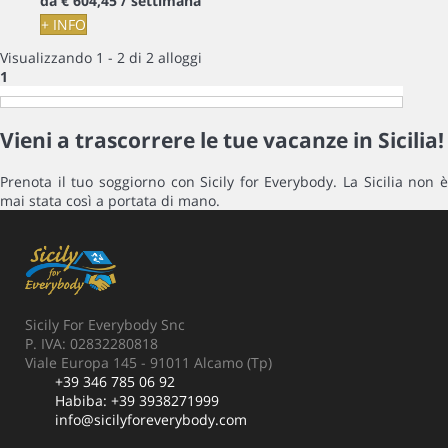
da
€ 604,
45
/ settimana
+ INFO
Visualizzando 1 - 2 di 2 alloggi
1
Vieni a trascorrere le tue vacanze in Sicilia!
Prenota il tuo soggiorno con Sicily for Everybody. La Sicilia non è
mai stata così a portata di mano.
Sicily For Everybody Snc
P. IVA: 02832280818
Viale Europa 145 - 91011 Alcamo (Tp)
+39 346 785 06 92
Habiba:
+39 3938271999
info@sicilyforeverybody.com