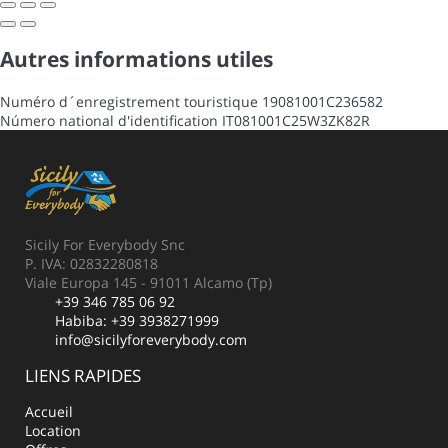
Autres informations utiles
Numéro d´enregistrement touristique
19081001C236582
Número national d'identification
IT081001C25W3ZK82R
Sicily For Everybody Snc
P. IVA: 02832280818
Viale Europa 145 - 91011 Alcamo (Tp)
+39 346 785 06 92
Habiba:
+39 3938271999
info@sicilyforeverybody.com
LIENS RAPIDES
Accueil
Location