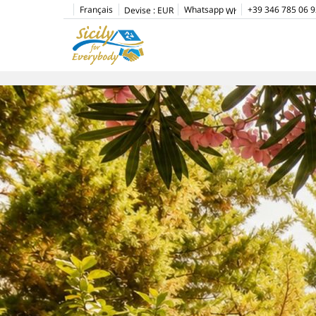
Français
Whatsapp
+39 346 785 06 9
Devise :
EUR