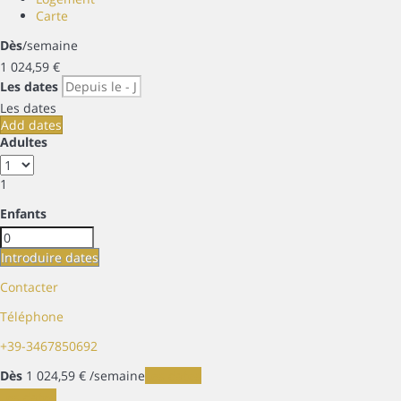
Carte
Dès
/semaine
1 024,
59 €
Les dates
Les dates
Add dates
Adultes
1
Enfants
Introduire dates
Contacter
Téléphone
+39-3467850692
Dès
1 024,
59 €
/semaine
Les dates
Les dates