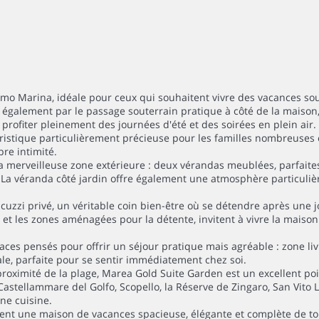
o Marina, idéale pour ceux qui souhaitent vivre des vacances sous 
 également par le passage souterrain pratique à côté de la maison,
profiter pleinement des journées d'été et des soirées en plein air.
ristique particulièrement précieuse pour les familles nombreuses 
re intimité.
sa merveilleuse zone extérieure : deux vérandas meublées, parfait
 La véranda côté jardin offre également une atmosphère particuliè
jacuzzi privé, un véritable coin bien-être où se détendre après une
 et les zones aménagées pour la détente, invitent à vivre la maison 
paces pensés pour offrir un séjour pratique mais agréable : zone li
le, parfaite pour se sentir immédiatement chez soi.
proximité de la plage, Marea Gold Suite Garden est un excellent po
 Castellammare del Golfo, Scopello, la Réserve de Zingaro, San Vito 
nne cuisine.
nt une maison de vacances spacieuse, élégante et complète de tous 