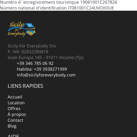
Numéro d´enregistrement touristique
19081001C267826
Número national d'identification
IT081001C24UVOXOUE
Sicily For Everybody Snc
P. IVA: 02832280818
Viale Europa 145 - 91011 Alcamo (Tp)
+39 346 785 06 92
Habiba:
+39 3938271999
info@sicilyforeverybody.com
LIENS RAPIDES
Accueil
Location
Offres
À propos
Contact
Blog
AIDE