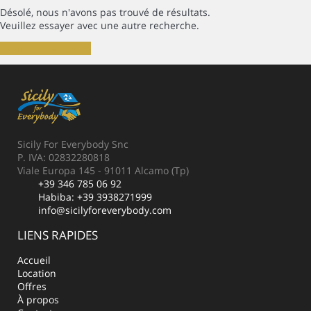
Désolé, nous n'avons pas trouvé de résultats.
Veuillez essayer avec une autre recherche.
Nouvelle recherche
Sicily For Everybody Snc
P. IVA: 02832280818
Viale Europa 145 - 91011 Alcamo (Tp)
+39 346 785 06 92
Habiba:
+39 3938271999
info@sicilyforeverybody.com
LIENS RAPIDES
Accueil
Location
Offres
À propos