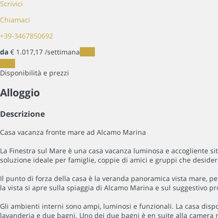
Scrivici
Chiamaci
+39-3467850692
da
€ 1.017,
17
/settimana
Date
Date
Disponibilità e prezzi
Alloggio
Descrizione
Casa vacanza fronte mare ad Alcamo Marina
La Finestra sul Mare è una casa vacanza luminosa e accogliente situ
soluzione ideale per famiglie, coppie di amici e gruppi che deside
Il punto di forza della casa è la veranda panoramica vista mare, per
la vista si apre sulla spiaggia di Alcamo Marina e sul suggestivo pr
Gli ambienti interni sono ampi, luminosi e funzionali. La casa dis
lavanderia e due bagni. Uno dei due bagni è en suite alla camera m