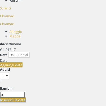
wifi
wifi
Scrivici
Chiamaci
Chiamaci
Alloggio
Mappa
da
/settimana
€ 1.017,
17
Date
Date
Aggiungi date
Adulti
1
Bambini
Inserisci le date