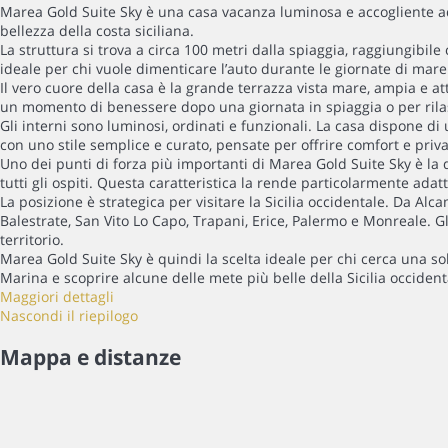
Marea Gold Suite Sky è una casa vacanza luminosa e accogliente a
bellezza della costa siciliana.
La struttura si trova a circa 100 metri dalla spiaggia, raggiungib
ideale per chi vuole dimenticare l’auto durante le giornate di mare
Il vero cuore della casa è la grande terrazza vista mare, ampia e a
un momento di benessere dopo una giornata in spiaggia o per rilass
Gli interni sono luminosi, ordinati e funzionali. La casa dispone 
con uno stile semplice e curato, pensate per offrire comfort e pri
Uno dei punti di forza più importanti di Marea Gold Suite Sky è la 
tutti gli ospiti. Questa caratteristica la rende particolarmente a
La posizione è strategica per visitare la Sicilia occidentale. Da A
Balestrate, San Vito Lo Capo, Trapani, Erice, Palermo e Monreale. Gl
territorio.
Marea Gold Suite Sky è quindi la scelta ideale per chi cerca una s
Marina e scoprire alcune delle mete più belle della Sicilia occident
Maggiori dettagli
Nascondi il riepilogo
Mappa e distanze