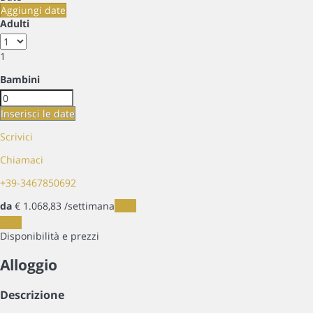
Aggiungi date
Adulti
1
Bambini
Inserisci le date
Scrivici
Chiamaci
+39-3467850692
da
€ 1.068,
83
/settimana
Date
Date
Disponibilità e prezzi
Alloggio
Descrizione