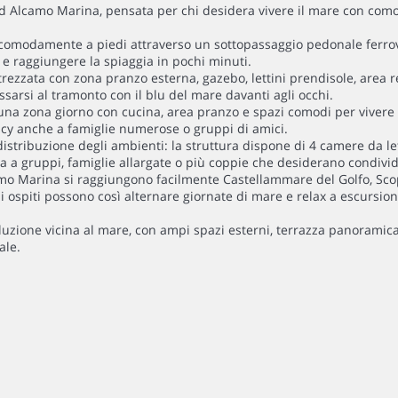
d Alcamo Marina, pensata per chi desidera vivere il mare con como
ile comodamente a piedi attraverso un sottopassaggio pedonale ferro
 e raggiungere la spiaggia in pochi minuti.
ttrezzata con zona pranzo esterna, gazebo, lettini prendisole, area
arsi al tramonto con il blu del mare davanti agli occhi.
di una zona giorno con cucina, area pranzo e spazi comodi per viver
vacy anche a famiglie numerose o gruppi di amici.
distribuzione degli ambienti: la struttura dispone di 4 camere da le
datta a gruppi, famiglie allargate o più coppie che desiderano con
lcamo Marina si raggiungono facilmente Castellammare del Golfo, Scop
i ospiti possono così alternare giornate di mare e relax a escursioni
oluzione vicina al mare, con ampi spazi esterni, terrazza panoramic
ale.