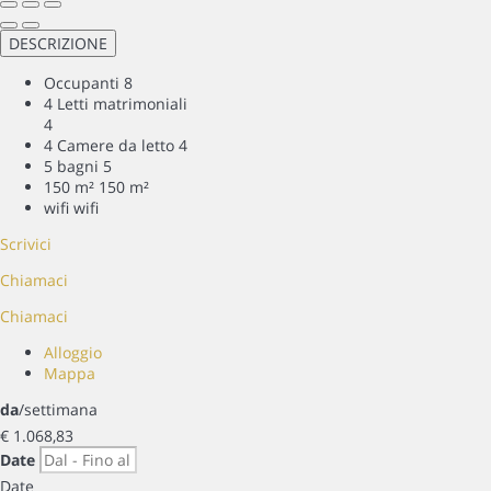
DESCRIZIONE
Occupanti
8
4 Letti matrimoniali
4
4 Camere da letto
4
5 bagni
5
150 m²
150 m²
wifi
wifi
Scrivici
Chiamaci
Chiamaci
Alloggio
Mappa
da
/settimana
€ 1.068,
83
Date
Date