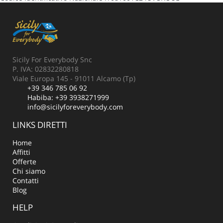
Sicily For Everybody Snc
P. IVA: 02832280818
Viale Europa 145 - 91011 Alcamo (Tp)
+39 346 785 06 92
Habiba:
+39 3938271999
info@sicilyforeverybody.com
LINKS DIRETTI
Home
Affitti
Offerte
Chi siamo
Contatti
Blog
HELP