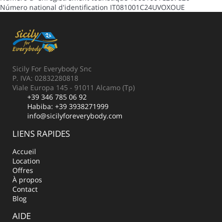
Número national d'identification
IT081001C24UVOXOUE
Sicily For Everybody Snc
P. IVA: 02832280818
Viale Europa 145 - 91011 Alcamo (Tp)
+39 346 785 06 92
Habiba:
+39 3938271999
info@sicilyforeverybody.com
LIENS RAPIDES
Accueil
Location
Offres
À propos
Contact
Blog
AIDE