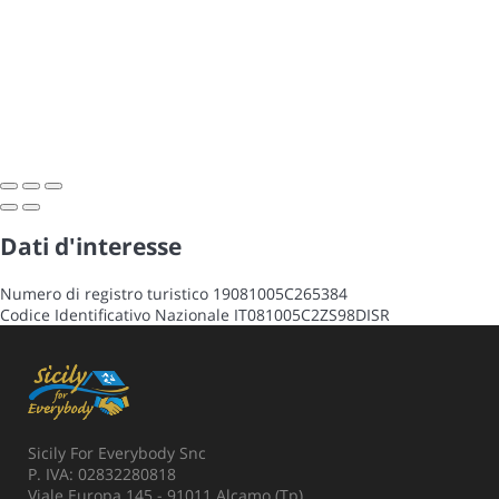
Dati d'interesse
Numero di registro turistico
19081005C265384
Codice Identificativo Nazionale
IT081005C2ZS98DISR
Sicily For Everybody Snc
P. IVA: 02832280818
Viale Europa 145 - 91011 Alcamo (Tp)