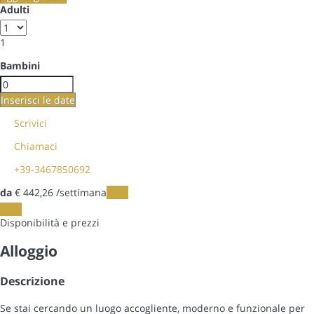
Adulti
1
Bambini
Inserisci le date
Scrivici
Chiamaci
+39-3467850692
da
€ 442,
26
/settimana
Date
Date
Disponibilità e prezzi
Alloggio
Descrizione
Se stai cercando un luogo accogliente, moderno e funzionale per