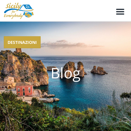
M
e
n
u
DESTINAZIONI
Blog