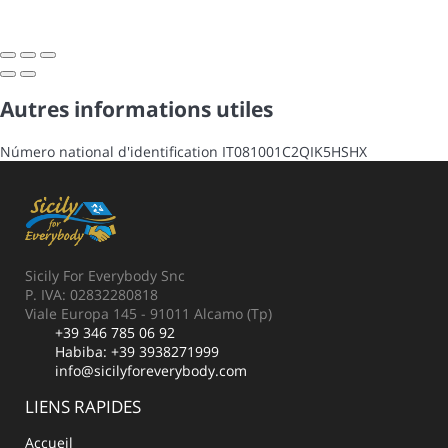
Autres informations utiles
Número national d'identification
IT081001C2QIK5HSHX
Sicily For Everybody Snc
P. IVA: 02832280818
Viale Europa 145 - 91011 Alcamo (Tp)
+39 346 785 06 92
Habiba:
+39 3938271999
info@sicilyforeverybody.com
LIENS RAPIDES
Accueil