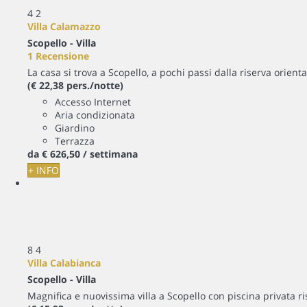
4
2
Villa Calamazzo
Scopello -
Villa
1 Recensione
La casa si trova a Scopello, a pochi passi dalla riserva orient
(€ 22,38 pers./notte)
Accesso Internet
Aria condizionata
Giardino
Terrazza
da
€ 626,
50
/ settimana
+ INFO
8
4
Villa Calabianca
Scopello -
Villa
Magnifica e nuovissima villa a Scopello con piscina privata r