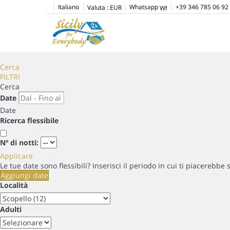
Italiano
Whatsapp
+39 346 785 06 92
Valuta :
EUR
Cerca
FILTRI
Cerca
Date
Date
Ricerca flessibile
Nº di notti:
Applicare
Le tue date sono flessibili?
Inserisci il periodo in cui ti piacerebbe 
Aggiungi date
Località
Adulti