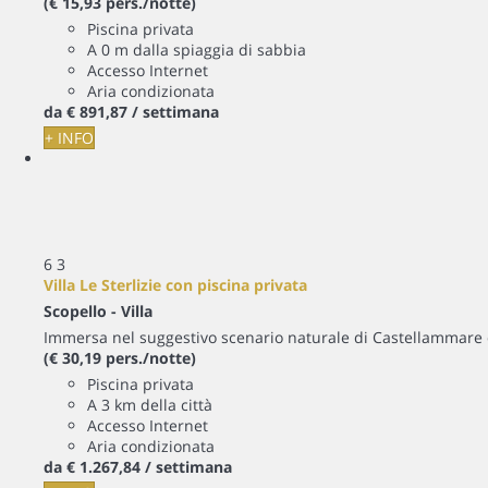
(€ 15,93 pers./notte)
Piscina privata
A 0 m dalla spiaggia di sabbia
Accesso Internet
Aria condizionata
da
€ 891,
87
/ settimana
+ INFO
6
3
Villa Le Sterlizie con piscina privata
Scopello -
Villa
Immersa nel suggestivo scenario naturale di Castellammare del
(€ 30,19 pers./notte)
Piscina privata
A 3 km della città
Accesso Internet
Aria condizionata
da
€ 1.267,
84
/ settimana