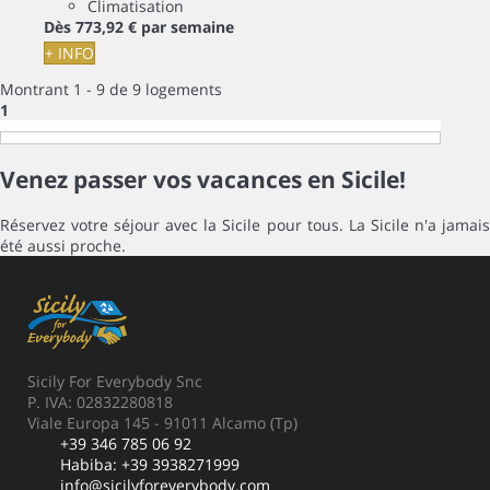
Climatisation
Dès
773,
92 €
par semaine
+ INFO
Montrant 1 - 9 de 9 logements
1
Venez passer vos vacances en Sicile!
Réservez votre séjour avec la Sicile pour tous. La Sicile n'a jamais
été aussi proche.
Sicily For Everybody Snc
P. IVA: 02832280818
Viale Europa 145 - 91011 Alcamo (Tp)
+39 346 785 06 92
Habiba:
+39 3938271999
info@sicilyforeverybody.com